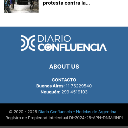
protesta contra la...
ABOUT US
CONTACTO
Buenos Aires:
11 76229540
Neuquén:
299 4519103
© 2020 - 2026
Diario Confluencia - Noticias de Argentina
-
Registro de Propiedad Intelectual DI-2024-26-APN-DNM#INPI