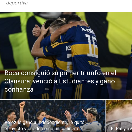
deportiva.
Boca consiguió su primer triunfo en el
Clausura: venció a Estudiantes y ganó
confianza
Vélez le ganó a Independiente, le quitó
el invicto y quedó como único líder del
El Rally 