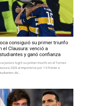
oca consiguió su primer triunfo
n el Clausura: venció a
studiantes y ganó confianza
ca Juniors logró su primer triunfo en el Torneo
ausura 2026 al imponerse por 1-0 frente a
tudiantes de...