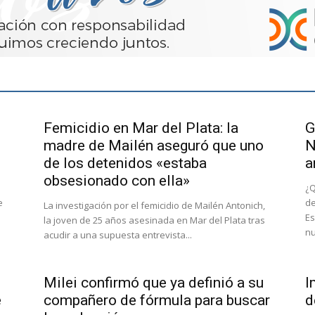
Femicidio en Mar del Plata: la
G
e
madre de Mailén aseguró que uno
N
de los detenidos «estaba
a
obsesionado con ella»
¿Q
e
de
La investigación por el femicidio de Mailén Antonich,
Es
la joven de 25 años asesinada en Mar del Plata tras
nu
acudir a una supuesta entrevista...
Milei confirmó que ya definió a su
I
e
compañero de fórmula para buscar
d