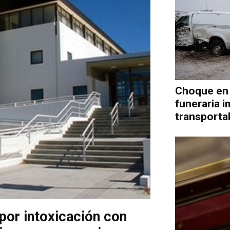
Noticias
Choque en 
funeraria 
transporta
de
Argentina
 por intoxicación con