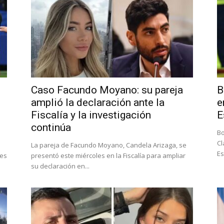
Caso Facundo Moyano: su pareja
B
amplió la declaración ante la
e
Fiscalía y la investigación
E
continúa
Bo
Cl
La pareja de Facundo Moyano, Candela Arizaga, se
Es
nes
presentó este miércoles en la Fiscalía para ampliar
su declaración en...