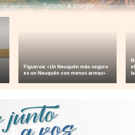
Turismo & Energía
N
Figueroa: «Un Neuquén más seguro
e
es un Neuquén con menos armas»
l