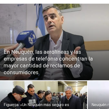
En Neuquén, las aerolíneas y las
empresas de telefonía concentran la
mayor cantidad de reclamos de
consumidores
Figueroa: «Un Neuquén más seguro es
Neuquén re