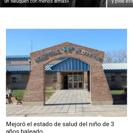
un Neuquén con menos armas»
y pide evi
Mejoró el estado de salud del niño de 3
años baleado...