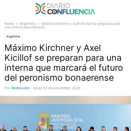
Home
Argentina
Máximo Kirchner y Axel Kicillof se preparan para
una interna que marcará...
Argentina
Máximo Kirchner y Axel
Kicillof se preparan para una
interna que marcará el futuro
del peronismo bonaerense
Por
Redacción
-
lunes 10 de noviembre, 2025