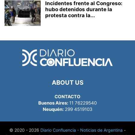
Incidentes frente al Congreso:
hubo detenidos durante la
protesta contra la...
ABOUT US
CONTACTO
Buenos Aires:
11 76229540
Neuquén:
299 4519103
© 2020 - 2026
Diario Confluencia - Noticias de Argentina
-