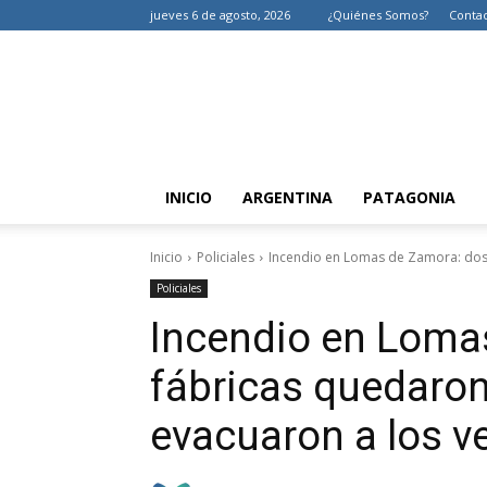
jueves 6 de agosto, 2026
¿Quiénes Somos?
Conta
INICIO
ARGENTINA
PATAGONIA
Inicio
Policiales
Incendio en Lomas de Zamora: dos 
Policiales
Incendio en Loma
fábricas quedaron
evacuaron a los v