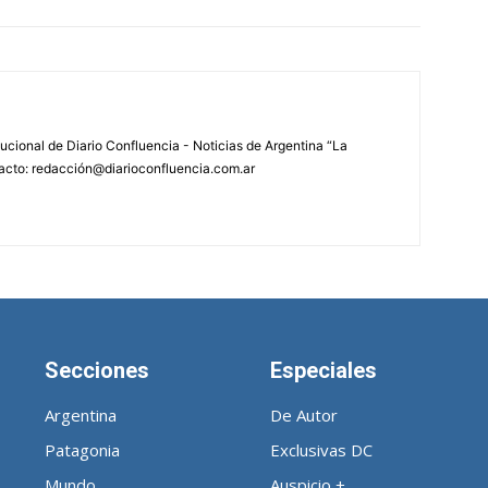
tucional de Diario Confluencia - Noticias de Argentina “La
acto: redacción@diarioconfluencia.com.ar
Secciones
Especiales
Argentina
De Autor
Patagonia
Exclusivas DC
Mundo
Auspicio +