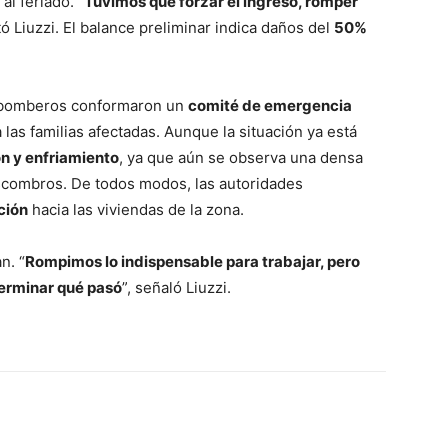
l feriado. “
Tuvimos que forzar el ingreso, romper
ató Liuzzi. El balance preliminar indica daños del
50%
os bomberos conformaron un
comité de emergencia
 las familias afectadas. Aunque la situación ya está
n y enfriamiento
, ya que aún se observa una densa
scombros. De todos modos, las autoridades
ción
hacia las viviendas de la zona.
n. “
Rompimos lo indispensable para trabajar, pero
erminar qué pasó
”, señaló Liuzzi.