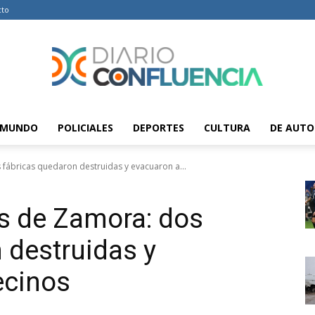
cto
MUNDO
POLICIALES
DEPORTES
CULTURA
DE AUTO
Diario
fábricas quedaron destruidas y evacuaron a...
s de Zamora: dos
Confluencia
 destruidas y
ecinos
–