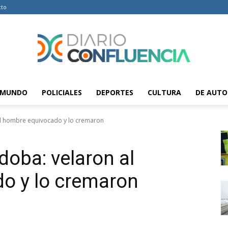
cto
MUNDO
POLICIALES
DEPORTES
CULTURA
DE AUTO
Diario
al hombre equivocado y lo cremaron
doba: velaron al
Confluencia
o y lo cremaron
–