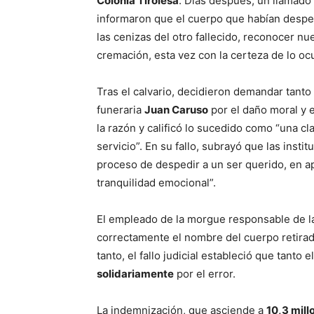
Colonia Tirolesa
. Días después, un llamado d
informaron que el cuerpo que habían desp
las cenizas del otro fallecido, reconocer nu
cremación, esta vez con la certeza de lo ocu
Tras el calvario, decidieron demandar tanto 
funeraria
Juan Caruso
por el daño moral y e
la razón y calificó lo sucedido como “una cla
servicio”. En su fallo, subrayó que las instit
proceso de despedir a un ser querido, en a
tranquilidad emocional”.
El empleado de la morgue responsable de la
correctamente el nombre del cuerpo retirad
tanto, el fallo judicial estableció que tanto
solidariamente
por el error.
La indemnización, que asciende a
10,3 mill