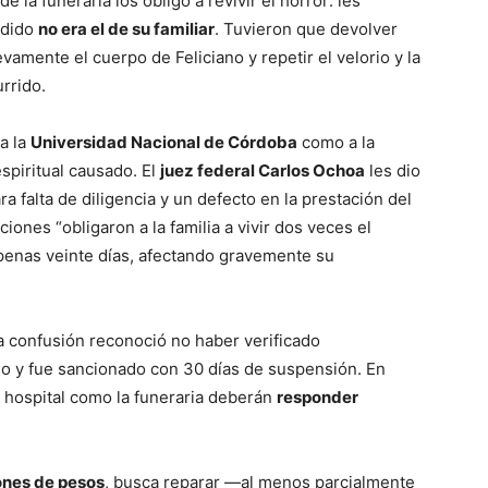
e la funeraria los obligó a revivir el horror: les
edido
no era el de su familiar
. Tuvieron que devolver
evamente el cuerpo de Feliciano y repetir el velorio y la
rrido.
a la
Universidad Nacional de Córdoba
como a la
spiritual causado. El
juez federal Carlos Ochoa
les dio
ra falta de diligencia y un defecto en la prestación del
uciones “obligaron a la familia a vivir dos veces el
penas veinte días, afectando gravemente su
 confusión reconoció no haber verificado
o y fue sancionado con 30 días de suspensión. En
 el hospital como la funeraria deberán
responder
ones de pesos
, busca reparar —al menos parcialmente