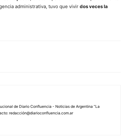
gencia administrativa, tuvo que vivir
dos veces la
tucional de Diario Confluencia - Noticias de Argentina “La
acto: redacción@diarioconfluencia.com.ar