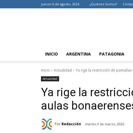
jueves 6 de agosto, 2026
¿Quiénes Somos?
Conta
INICIO
ARGENTINA
PATAGONIA
Inicio
Actualidad
Ya rige la restricción de pantalla
Actualidad
Ya rige la restricc
aulas bonaerense
Por
Redacción
martes 3 de marzo, 2026