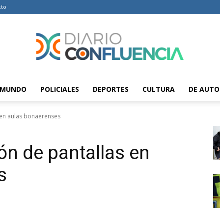
cto
MUNDO
POLICIALES
DEPORTES
CULTURA
DE AUTO
Diario
s en aulas bonaerenses
ión de pantallas en
Confluencia
s
–