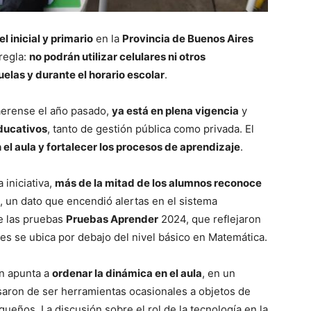
l inicial y primario
en la
Provincia de Buenos Aires
regla:
no podrán utilizar celulares ni otros
uelas y durante el horario escolar
.
aerense el año pasado,
ya está en plena vigencia
y
educativos
, tanto de gestión pública como privada. El
 el aula y fortalecer los procesos de aprendizaje
.
iniciativa,
más de la mitad de los alumnos reconoce
, un dato que encendió alertas en el sistema
e las pruebas
Pruebas Aprender
2024, que reflejaron
tes se ubica por debajo del nivel básico en Matemática.
ón apunta a
ordenar la dinámica en el aula
, en un
saron de ser herramientas ocasionales a objetos de
ueños. La discusión sobre el rol de la tecnología en la