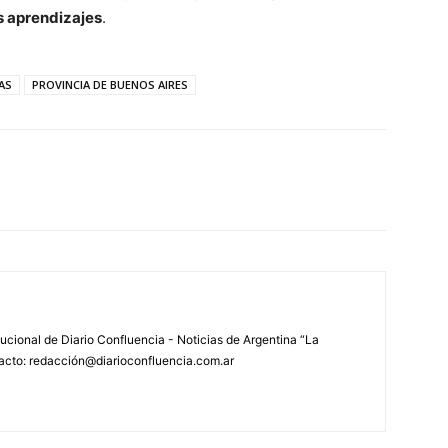
s aprendizajes
.
AS
PROVINCIA DE BUENOS AIRES
tucional de Diario Confluencia - Noticias de Argentina “La
acto: redacción@diarioconfluencia.com.ar