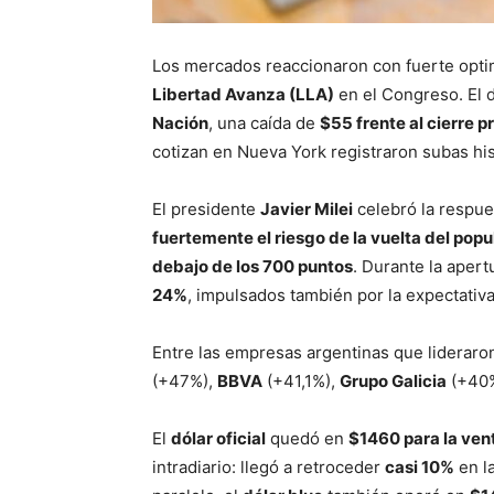
Los mercados reaccionaron con fuerte optim
Libertad Avanza (LLA)
en el Congreso. El d
Nación
, una caída de
$55 frente al cierre p
cotizan en Nueva York registraron subas his
El presidente
Javier Milei
celebró la respue
fuertemente el riesgo de la vuelta del pop
debajo de los 700 puntos
. Durante la aper
24%
, impulsados también por la expectativ
Entre las empresas argentinas que lideraron
(+47%),
BBVA
(+41,1%),
Grupo Galicia
(+40
El
dólar oficial
quedó en
$1460 para la ven
intradiario: llegó a retroceder
casi 10%
en la