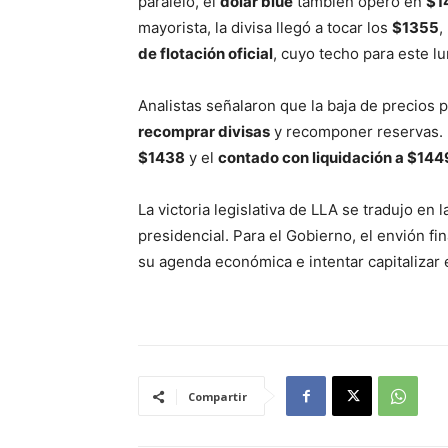
paralelo, el
dólar blue
también operó en
$1
mayorista, la divisa llegó a tocar los
$1355
,
de flotación oficial
, cuyo techo para este l
Analistas señalaron que la baja de precios 
recomprar divisas
y recomponer reservas. E
$1438
y el
contado con liquidación a $144
La victoria legislativa de LLA se tradujo en
presidencial. Para el Gobierno, el envión f
su agenda económica e intentar capitalizar 
Compartir