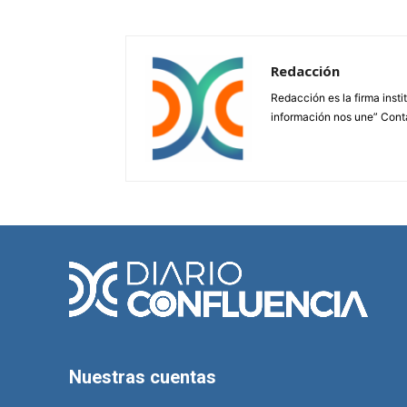
Redacción
Redacción es la firma insti
información nos une” Cont
Nuestras cuentas