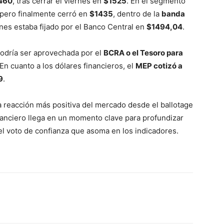
460
, tras cerrar el viernes en
$1525
. En el segmento
 pero finalmente cerró en
$1435
, dentro de la
banda
unes estaba fijado por el Banco Central en
$1494,04
.
podría ser aprovechada por el
BCRA o el Tesoro para
n cuanto a los dólares financieros, el
MEP cotizó a
9
.
 la reacción más positiva del mercado desde el ballotage
inanciero llega en un momento clave para profundizar
el voto de confianza que asoma en los indicadores.