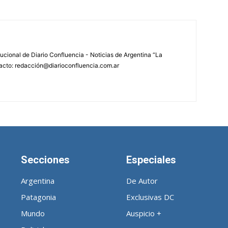
tucional de Diario Confluencia - Noticias de Argentina “La
acto: redacción@diarioconfluencia.com.ar
Secciones
Especiales
Argentina
De Autor
Patagonia
Exclusivas DC
Mundo
Auspicio +