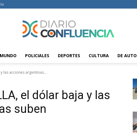
cto
MUNDO
POLICIALES
DEPORTES
CULTURA
DE AUTO
Diario
 y las acciones argentinas...
LLA, el dólar baja y las
Confluencia
nas suben
–