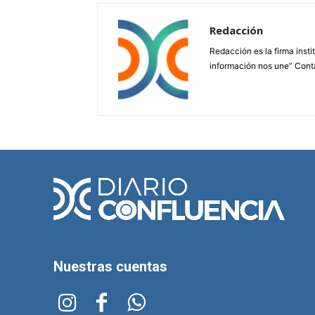
Redacción
Redacción es la firma insti
información nos une” Cont
Nuestras cuentas