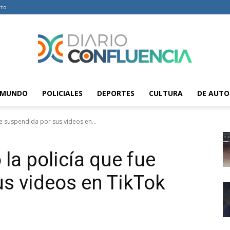
cto
MUNDO
POLICIALES
DEPORTES
CULTURA
DE AUTO
Diario
ue suspendida por sus videos en...
 la policía que fue
Confluencia
s videos en TikTok
–