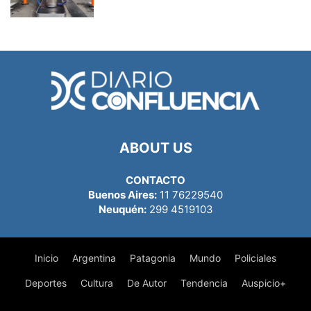
ABOUT US
CONTACTO
Buenos Aires:
11 76229540
Neuquén:
299 4519103
Inicio
Argentina
Patagonia
Mundo
Policiales
Deportes
Cultura
De Autor
Tendencia
Auspicio+