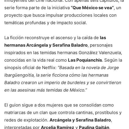
influyentes del cine nacional. Con apenas seis capítulos, la
serie forma parte de la iniciativa
“Que México se vea”
, un
proyecto que busca impulsar producciones locales con
temáticas profundas y de impacto social.
La ficción reconstruye el ascenso y la caída de
las
hermanas Arcángela y Serafina Baladro
, personajes
inspirados en las temidas hermanas González Valenzuela,
conocidas en la vida real como
Las Poquianchis
. Según la
sinopsis oficial de Netflix:
“Basada en la novela de Jorge
Ibargüengoitia, la serie ficciona cómo las hermanas
Baladro crearon un imperio de burdeles y se convirtieron
en las asesinas más temidas de México.”
El guion sigue a dos mujeres que se consolidan como
matriarcas de un clan que controla cantinas, prostíbulos y
redes de explotación.
Arcángela y Serafina Baladro
,
interpretadas por
Arcelia Ramírez
y
Paulina Gaitán
,