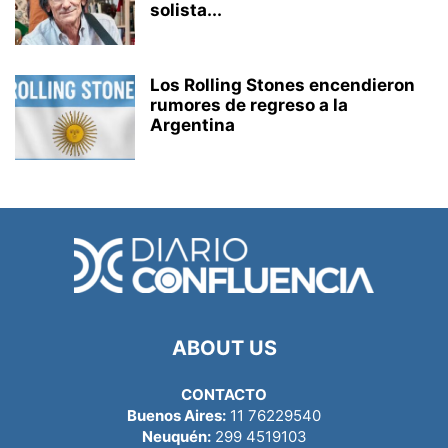
solista...
Los Rolling Stones encendieron
rumores de regreso a la
Argentina
ABOUT US
CONTACTO
Buenos Aires:
11 76229540
Neuquén:
299 4519103