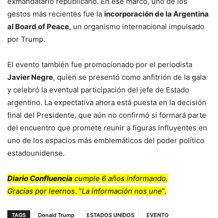
exmandatario republicano. En ese marco, uno de los
gestos más recientes fue la
incorporación de la Argentina
al Board of Peace
, un organismo internacional impulsado
por Trump.
El evento también fue promocionado por el periodista
Javier Negre
, quien se presentó como anfitrión de la gala
y celebró la eventual participación del jefe de Estado
argentino. La expectativa ahora está puesta en la decisión
final del Presidente, que aún no confirmó si formará parte
del encuentro que promete reunir a figuras influyentes en
uno de los espacios más emblemáticos del poder político
estadounidense.
Diario Confluencia
cumple 6 años informando.
Gracias por leernos
. “
La información nos une
”.
TAGS
Donald Trump
ESTADOS UNIDOS
EVENTO