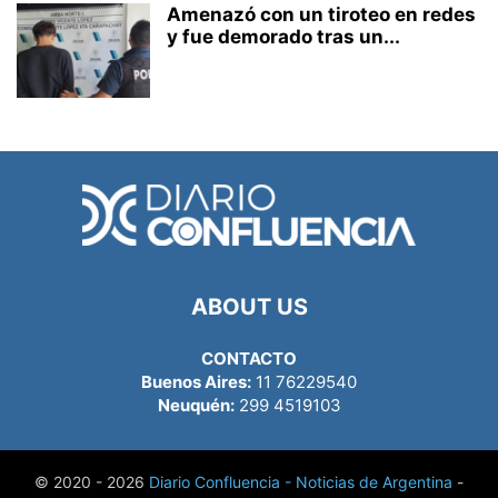
Amenazó con un tiroteo en redes
y fue demorado tras un...
ABOUT US
CONTACTO
Buenos Aires:
11 76229540
Neuquén:
299 4519103
© 2020 - 2026
Diario Confluencia - Noticias de Argentina
-