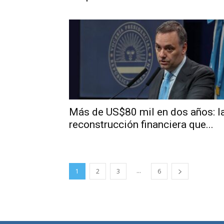
Más de US$80 mil en dos años: l
reconstrucción financiera que...
...
1
2
3
6