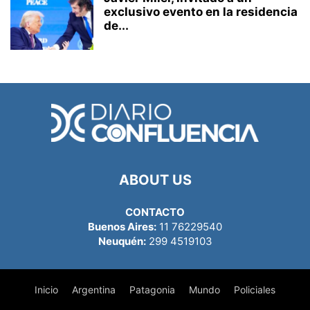
exclusivo evento en la residencia
de...
ABOUT US
CONTACTO
Buenos Aires:
11 76229540
Neuquén:
299 4519103
Inicio
Argentina
Patagonia
Mundo
Policiales