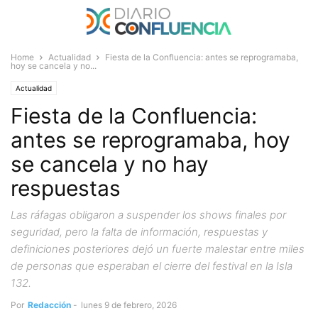
Home
Actualidad
Fiesta de la Confluencia: antes se reprogramaba,
hoy se cancela y no...
Actualidad
Fiesta de la Confluencia:
antes se reprogramaba, hoy
se cancela y no hay
respuestas
Las ráfagas obligaron a suspender los shows finales por
seguridad, pero la falta de información, respuestas y
definiciones posteriores dejó un fuerte malestar entre miles
de personas que esperaban el cierre del festival en la Isla
132.
Por
Redacción
-
lunes 9 de febrero, 2026