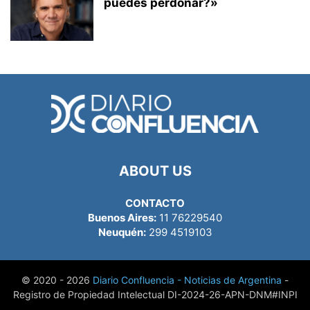
puedes perdonar?»
ABOUT US
CONTACTO
Buenos Aires:
11 76229540
Neuquén:
299 4519103
© 2020 - 2026
Diario Confluencia - Noticias de Argentina
-
Registro de Propiedad Intelectual DI-2024-26-APN-DNM#INPI