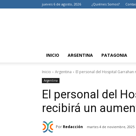
jueves 6 de agosto, 2026
¿Quiénes Somos?
Conta
INICIO
ARGENTINA
PATAGONIA
Inicio
Argentina
El personal del Hospital Garrahan 
Argentina
El personal del Ho
recibirá un aument
Por
Redacción
martes 4 de noviembre, 2025