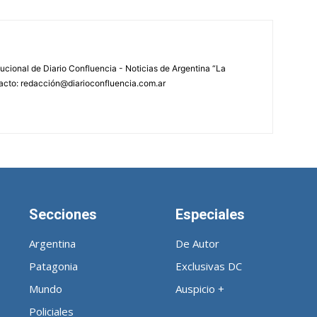
tucional de Diario Confluencia - Noticias de Argentina “La
acto: redacción@diarioconfluencia.com.ar
Secciones
Especiales
Argentina
De Autor
Patagonia
Exclusivas DC
Mundo
Auspicio +
Policiales