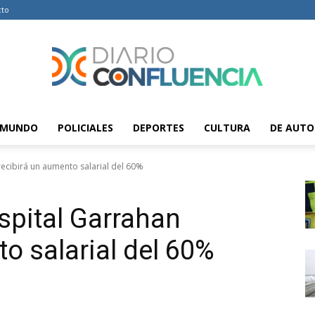
cto
MUNDO
POLICIALES
DEPORTES
CULTURA
DE AUTO
Diario
recibirá un aumento salarial del 60%
spital Garrahan
Confluencia
o salarial del 60%
–