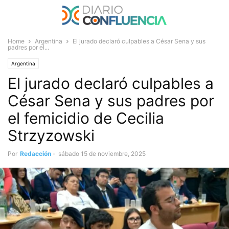
Home
Argentina
El jurado declaró culpables a César Sena y sus
padres por el...
Argentina
El jurado declaró culpables a
César Sena y sus padres por
el femicidio de Cecilia
Strzyzowski
Por
Redacción
-
sábado 15 de noviembre, 2025