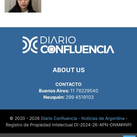
ABOUT US
CONTACTO
Buenos Aires:
11 76229540
Neuquén:
299 4519103
© 2020 - 2026
Diario Confluencia - Noticias de Argentina
-
Registro de Propiedad Intelectual DI-2024-26-APN-DNM#INPI