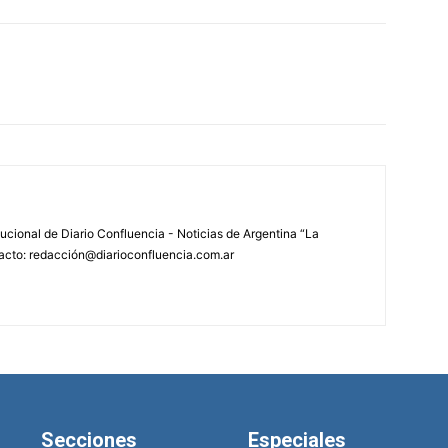
tucional de Diario Confluencia - Noticias de Argentina “La
acto: redacción@diarioconfluencia.com.ar
Secciones
Especiales