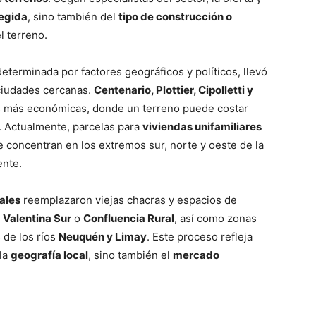
egida
, sino también del
tipo de construcción o
l terreno.
determinada por factores geográficos y políticos, llevó
 ciudades cercanas.
Centenario, Plottier, Cipolletti y
s más económicas, donde un terreno puede costar
l. Actualmente, parcelas para
viviendas unifamiliares
e concentran en los extremos sur, norte y oeste de la
ente.
pales
reemplazaron viejas chacras y espacios de
o
Valentina Sur
o
Confluencia Rural
, así como zonas
s de los ríos
Neuquén y Limay
. Este proceso refleja
 la
geografía local
, sino también el
mercado