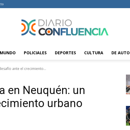
cto
MUNDO
POLICIALES
DEPORTES
CULTURA
DE AUTO
Diario
desafío ante el crecimiento...
rra en Neuquén: un
Confluencia
recimiento urbano
–