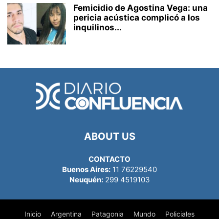
Femicidio de Agostina Vega: una
pericia acústica complicó a los
inquilinos...
ABOUT US
CONTACTO
Buenos Aires:
11 76229540
Neuquén:
299 4519103
Inicio
Argentina
Patagonia
Mundo
Policiales