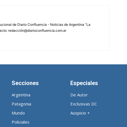
tucional de Diario Confluencia - Noticias de Argentina “La
acto: redacción@diarioconfluencia.com.ar
Secciones
Especiales
Argentina
De Autor
Patagonia
Exclusivas DC
Mundo
Auspicio +
Policiales