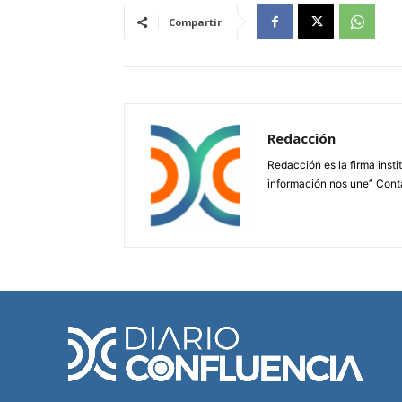
Compartir
Redacción
Redacción es la firma insti
información nos une” Cont