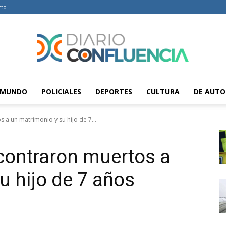
cto
MUNDO
POLICIALES
DEPORTES
CULTURA
DE AUTO
Diario
 a un matrimonio y su hijo de 7...
contraron muertos a
Confluencia
u hijo de 7 años
–