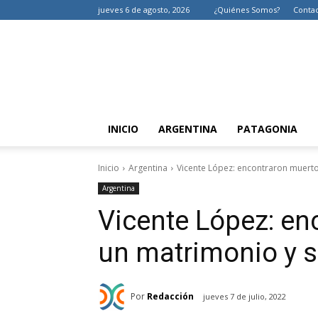
jueves 6 de agosto, 2026
¿Quiénes Somos?
Conta
INICIO
ARGENTINA
PATAGONIA
Inicio
Argentina
Vicente López: encontraron muertos
Argentina
Vicente López: en
un matrimonio y s
Por
Redacción
jueves 7 de julio, 2022