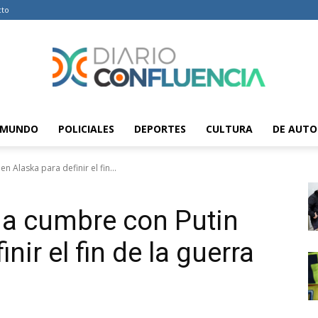
cto
MUNDO
POLICIALES
DEPORTES
CULTURA
DE AUTO
Diario
 Alaska para definir el fin...
a cumbre con Putin
Confluencia
nir el fin de la guerra
–