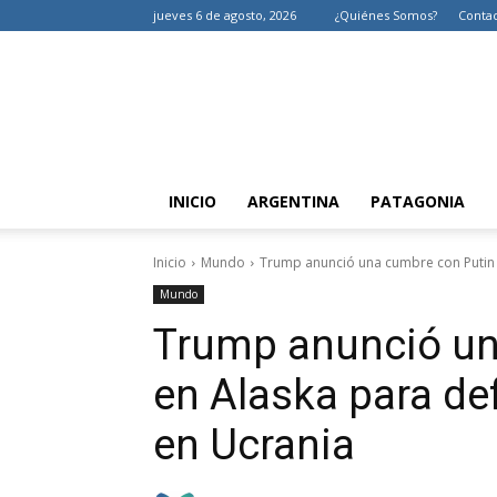
jueves 6 de agosto, 2026
¿Quiénes Somos?
Conta
INICIO
ARGENTINA
PATAGONIA
Inicio
Mundo
Trump anunció una cumbre con Putin en
Mundo
Trump anunció un
en Alaska para defi
en Ucrania