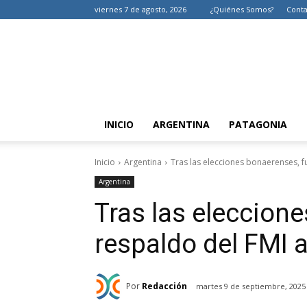
viernes 7 de agosto, 2026
¿Quiénes Somos?
Conta
INICIO
ARGENTINA
PATAGONIA
Inicio
Argentina
Tras las elecciones bonaerenses, f
Argentina
Tras las eleccion
respaldo del FMI 
Por
Redacción
martes 9 de septiembre, 2025