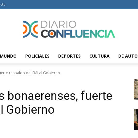
cto
MUNDO
POLICIALES
DEPORTES
CULTURA
DE AUTO
Diario
uerte respaldo del FMI al Gobierno
es bonaerenses, fuerte
Confluencia
al Gobierno
–