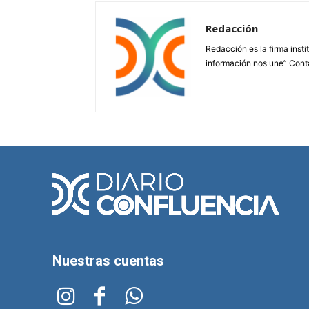
Redacción
Redacción es la firma insti
información nos une” Cont
Nuestras cuentas