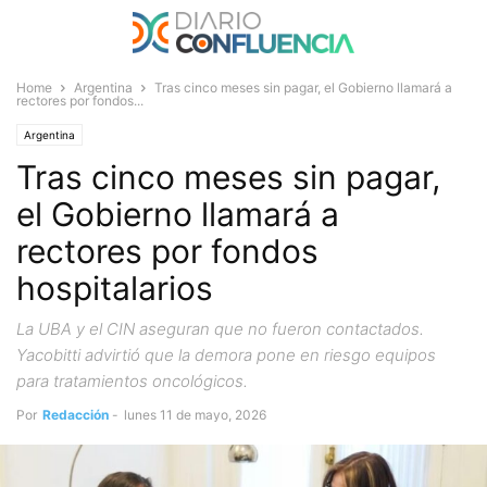
Home
Argentina
Tras cinco meses sin pagar, el Gobierno llamará a
rectores por fondos...
Argentina
Tras cinco meses sin pagar,
el Gobierno llamará a
rectores por fondos
hospitalarios
La UBA y el CIN aseguran que no fueron contactados.
Yacobitti advirtió que la demora pone en riesgo equipos
para tratamientos oncológicos.
Por
Redacción
-
lunes 11 de mayo, 2026