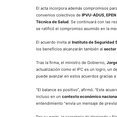
El acta incorpora además compromisos para
convenios colectivos de
IPVU-ADUS, EPEN y
Técnica de Salud
. Se continuará con las r
se ratificó el compromiso asumido en la me
El acuerdo invita al
Instituto de Seguridad 
los beneficios alcanzarán también al
sector
Tras la firma, el ministro de Gobierno,
Jorg
actualización como el IPC es un logro, un d
puede avanzar en estos acuerdos gracias a 
“El balance es positivo”, afirmó. “Este acuer
incluso en un
contexto económico naciona
entendimiento “envía un mensaje de previsib
Por su parte, la secretaria de Hacienda y F