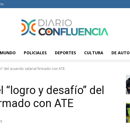
cto
MUNDO
POLICIALES
DEPORTES
CULTURA
DE AUTO
Diario
o” del acuerdo salarial firmado con ATE
 “logro y desafío” del
Confluencia
firmado con ATE
25
–