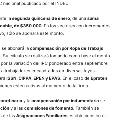
C nacional publicado por el INDEC.
nte la
segunda quincena de enero
, de una
suma
ficable, de $350.000
. En los sectores con incrementos
vo, sólo se abonará este monto.
6
se abonará la
compensación por Ropa de Trabajo
. Su cálculo se realizará tomando como base el monto
por la variación del IPC ponderado entre septiembre
 a trabajadores encuadrados en diversas leyes
para
ISSN, CIPPA, EPEN y EPAS
. En el caso de
Eproten
uienes estén activos al momento de la firma.
raordinario
y la
compensación por indumentaria
se
ación
y a las
comisiones de fomento
. También se
s de las
Asignaciones Familiares
establecidos en el