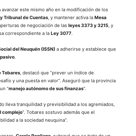
 avanzar este mismo año en la modificación de los
 Tribunal de Cuentas
, y mantener activa la
Mesa
eaperturas de negociación de las
leyes 3373 y 3215
, y
sa correspondiente a la
Ley 3077
.
Social del Neuquén (ISSN)
a adherirse y establece que
 pasivo
.
e Tobares
, destacó que “prever un índice de
esafío y una puesta en valor”. Aseguró que la provincia
un “
manejo autónomo de sus finanzas
”.
do lleva tranquilidad y previsibilidad a los agremiados,
l complejo
”. Tobares sostuvo además que el
ilidad a la sociedad neuquina”.
inanzas,
Carola Pogliano
, subrayó que se trata de un