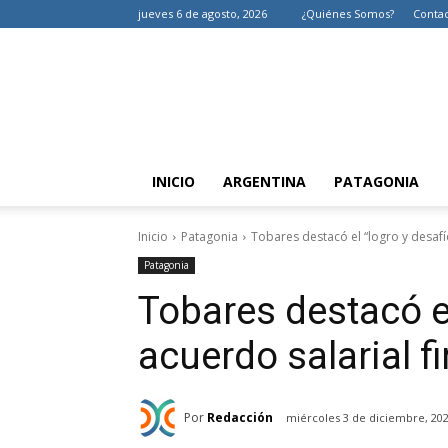
jueves 6 de agosto, 2026
¿Quiénes Somos?
Conta
INICIO
ARGENTINA
PATAGONIA
Inicio
Patagonia
Tobares destacó el “logro y desafí
Patagonia
Tobares destacó el
acuerdo salarial 
Por
Redacción
miércoles 3 de diciembre, 20