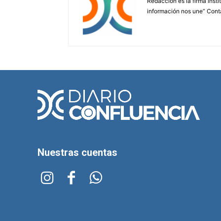
Redacción es la firma insti
información nos une” Cont
Nuestras cuentas