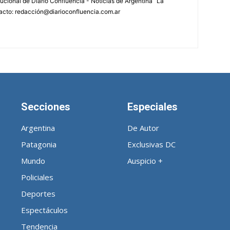
tucional de Diario Confluencia - Noticias de Argentina “La
acto: redacción@diarioconfluencia.com.ar
Secciones
Especiales
Argentina
De Autor
Patagonia
Exclusivas DC
Mundo
Auspicio +
Policiales
Deportes
Espectáculos
Tendencia