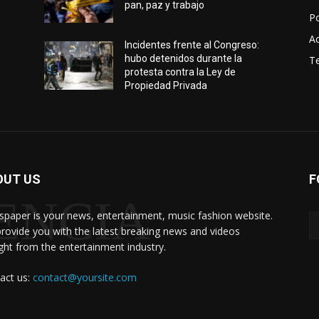
pan, paz y trabajo
P
Ac
Incidentes frente al Congreso:
hubo detenidos durante la
T
protesta contra la Ley de
Propiedad Privada
Noticias
OUT US
F
de
ENCIA
paper is your news, entertainment, music fashion website.
rovide you with the latest breaking news and videos
ight from the entertainment industry.
Argentina
act us:
contact@yoursite.com