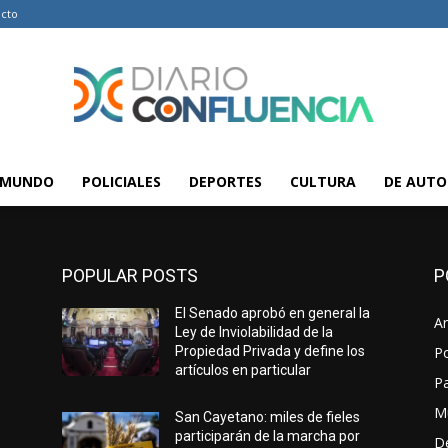
cto
MUNDO
POLICIALES
DEPORTES
CULTURA
DE AUTO
Diario
POPULAR POSTS
P
El Senado aprobó en general la
Confluencia
Ar
Ley de Inviolabilidad de la
Propiedad Privada y define los
Po
artículos en particular
P
M
San Cayetano: miles de fieles
participarán de la marcha por
D
–