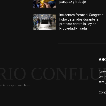
pan, paz y trabajo
Incidentes frente al Congreso:
hubo detenidos durante la
protesta contra la Ley de
Propiedad Privada
AB
RIO CONFLU
News
We p
stra
oticias que vos lees.
Cont