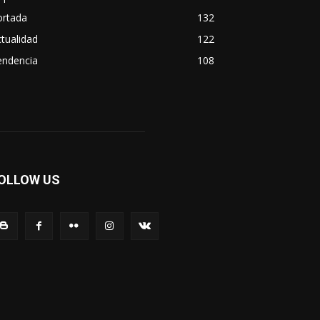
ortada
132
tualidad
122
endencia
108
OLLOW US