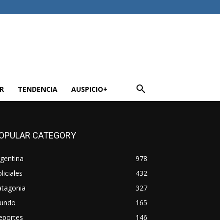
R
TENDENCIA
AUSPICIO+
OPULAR CATEGORY
gentina
978
liciales
432
atagonia
327
undo
165
eportes
146