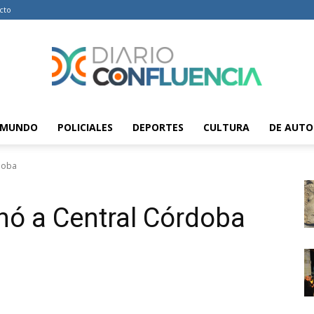
cto
MUNDO
POLICIALES
DEPORTES
CULTURA
DE AUTO
Diario
doba
nó a Central Córdoba
Confluencia
–