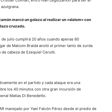
Cristian Colman, entró Iván Leguizamón para ser el
 azulgrana.
amón marcó un golazo al realizar un «slalom» con
rdazo cruzado.
 3 de julio cumplirá 20 años cuando apenas 60
gar de Malcom Braida anotó el primer tanto de zurda
ón de cabeza de Ezequiel Cerutti.
itivamente en el partido y cada ataque era una
obre los 40 minutos con otra gran incursión de
penal Matías Di Benedetto.
 VAR manejado por Yael Falcón Pérez desde el predio de