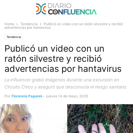
Home
Tendencia
Publicó un video con un ratón silvestre y recibió
advertencias por hantavirus
Tendencia
Publicó un video con un
ratón silvestre y recibió
advertencias por hantavirus
La influencer grabó imágenes durante una excursión en
Circuito Chico y aseguró que desconocía el riesgo sanitario.
Por
Florencia Paganni
-
jueves 14 de mayo, 2026