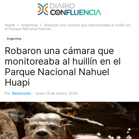
Home
Argentina
Robaron una cámara que monitoreaba al huillín en
el Parque Nacional Nahuel...
Argentina
Robaron una cámara que
monitoreaba al huillín en el
Parque Nacional Nahuel
Huapi
Por
Redacción
-
lunes 16 de marzo, 2026