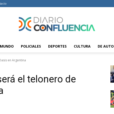
tacto
MUNDO
POLICIALES
DEPORTES
CULTURA
DE AUTO
Diario
Oasis en Argentina
erá el telonero de
Confluencia
a
–