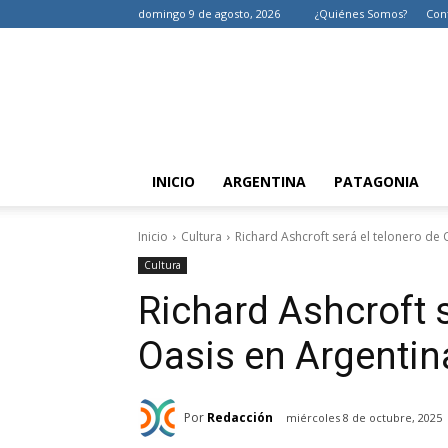
domingo 9 de agosto, 2026
¿Quiénes Somos?
Con
INICIO
ARGENTINA
PATAGONIA
Inicio
Cultura
Richard Ashcroft será el telonero de 
Cultura
Richard Ashcroft s
Oasis en Argentin
Por
Redacción
miércoles 8 de octubre, 2025