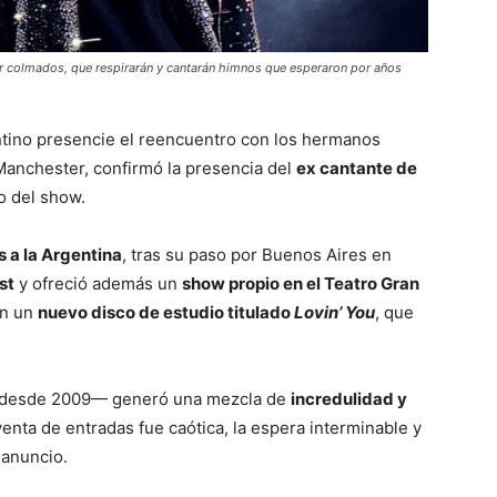
er colmados, que respirarán y cantarán himnos que esperaron por años
ntino presencie el reencuentro con los hermanos
Manchester, confirmó la presencia del
ex cantante de
o del show.
s a la Argentina
, tras su paso por Buenos Aires en
st
y ofreció además un
show propio en el Teatro Gran
on un
nuevo disco de estudio titulado
Lovin’ You
, que
desde 2009— generó una mezcla de
incredulidad y
enta de entradas fue caótica, la espera interminable y
 anuncio.