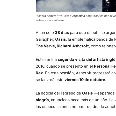
Richard Ashcroft volverá a Argentina para tocar en dos Riv
volver a ser cantados.
A tan solo
38 días
para que el público arge
Gallagher,
Oasis
, la emblemática banda de 
The Verve, Richard Ashcroft
, como teloner
Esta será la
segunda visita del artista inglé
2016, cuando se presentó en el
Personal Fe
Rex
. En esta ocasión, Ashcroft regresará c
se lanzará este
viernes 10 de octubre
.
La noticia del regreso de
Oasis
—separada 
alegría
, anunciada hace más de un año. La v
las especulaciones no pararon desde aquel