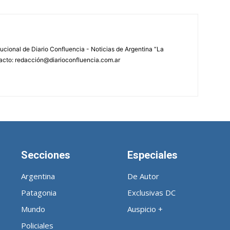
tucional de Diario Confluencia - Noticias de Argentina “La
acto: redacción@diarioconfluencia.com.ar
Secciones
Especiales
Argentina
De Autor
Patagonia
Exclusivas DC
Mundo
Auspicio +
Policiales