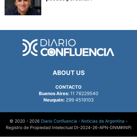
ABOUT US
CONTACTO
Buenos Aires:
11 76229540
Neuquén:
299 4519103
© 2020 - 2026
Diario Confluencia - Noticias de Argentina
-
Registro de Propiedad Intelectual DI-2024-26-APN-DNM#INPI