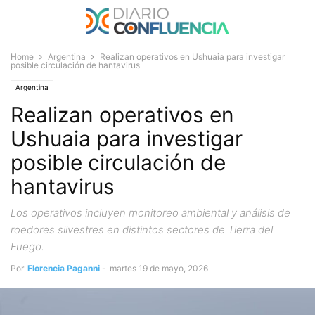
Home
Argentina
Realizan operativos en Ushuaia para investigar
posible circulación de hantavirus
Argentina
Realizan operativos en
Ushuaia para investigar
posible circulación de
hantavirus
Los operativos incluyen monitoreo ambiental y análisis de
roedores silvestres en distintos sectores de Tierra del
Fuego.
Por
Florencia Paganni
-
martes 19 de mayo, 2026