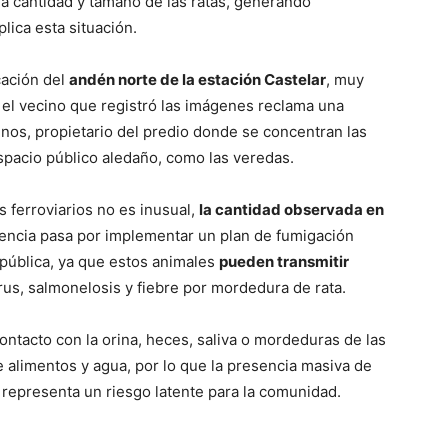
la cantidad y tamaño de las ratas, generando
lica esta situación.
cación del
andén norte de la estación Castelar
, muy
 el vecino que registró las imágenes reclama una
nos, propietario del predio donde se concentran las
spacio público aledaño, como las veredas.
s ferroviarios no es inusual,
la cantidad observada en
gencia pasa por implementar un plan de fumigación
d pública, ya que estos animales
pueden transmitir
rus, salmonelosis y fiebre por mordedura de rata.
ntacto con la orina, heces, saliva o mordeduras de las
e alimentos y agua, por lo que la presencia masiva de
 representa un riesgo latente para la comunidad.