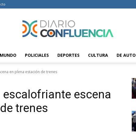
cto
MUNDO
POLICIALES
DEPORTES
CULTURA
DE AUTO
Diario
scena en plena estación de trenes
: escalofriante escena
Confluencia
 de trenes
–