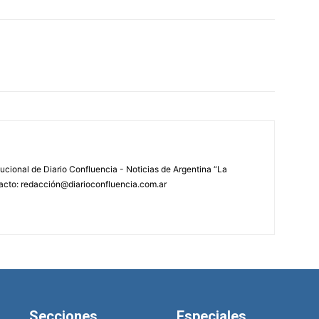
tucional de Diario Confluencia - Noticias de Argentina “La
acto: redacción@diarioconfluencia.com.ar
Secciones
Especiales