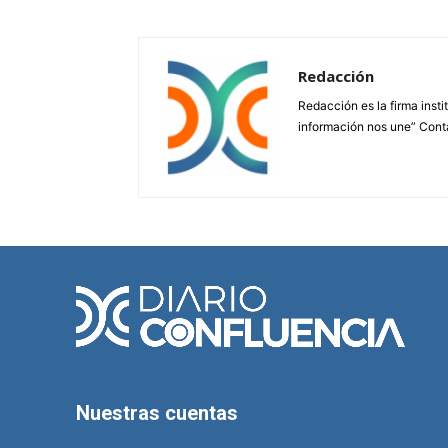
Redacción
Redacción es la firma insti
información nos une” Cont
Nuestras cuentas