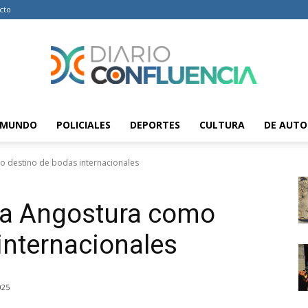
cto
MUNDO
POLICIALES
DEPORTES
CULTURA
DE AUTO
Diario
o destino de bodas internacionales
 La Angostura como
Confluencia
internacionales
025
–