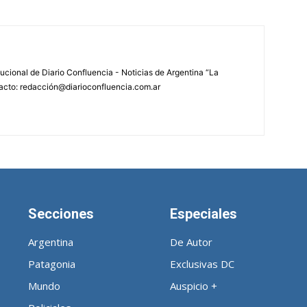
tucional de Diario Confluencia - Noticias de Argentina “La
acto: redacción@diarioconfluencia.com.ar
Secciones
Especiales
Argentina
De Autor
Patagonia
Exclusivas DC
Mundo
Auspicio +