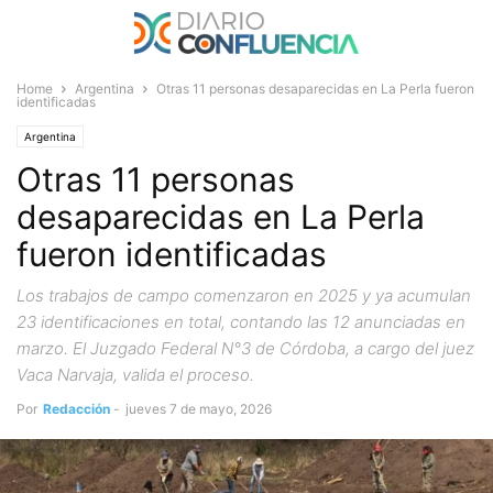
Home
Argentina
Otras 11 personas desaparecidas en La Perla fueron
identificadas
Argentina
Otras 11 personas
desaparecidas en La Perla
fueron identificadas
Los trabajos de campo comenzaron en 2025 y ya acumulan
23 identificaciones en total, contando las 12 anunciadas en
marzo. El Juzgado Federal N°3 de Córdoba, a cargo del juez
Vaca Narvaja, valida el proceso.
Por
Redacción
-
jueves 7 de mayo, 2026