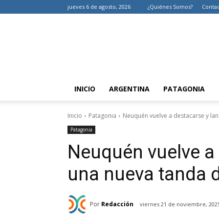
jueves 6 de agosto, 2026
¿Quiénes Somos?
Conta
INICIO
ARGENTINA
PATAGONIA
Inicio
Patagonia
Neuquén vuelve a destacarse y la
Patagonia
Neuquén vuelve a 
una nueva tanda 
Por
Redacción
viernes 21 de noviembre, 202