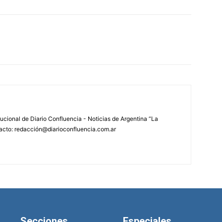
tucional de Diario Confluencia - Noticias de Argentina “La
acto: redacción@diarioconfluencia.com.ar
Secciones
Especiales