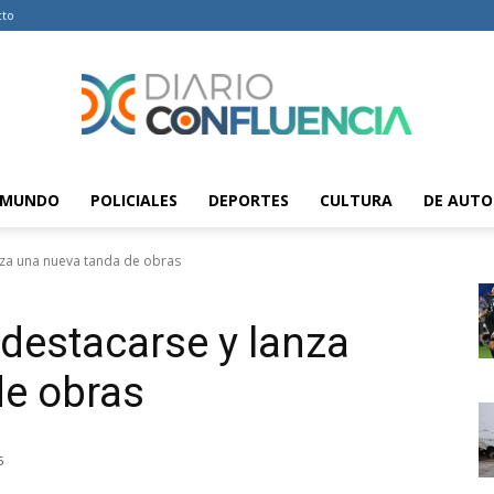
cto
MUNDO
POLICIALES
DEPORTES
CULTURA
DE AUTO
Diario
nza una nueva tanda de obras
destacarse y lanza
Confluencia
de obras
5
–