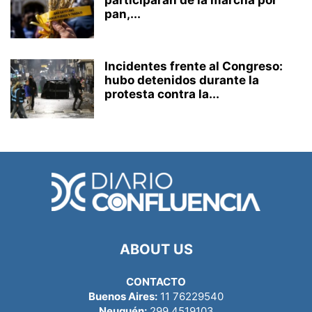
participarán de la marcha por
pan,...
Incidentes frente al Congreso:
hubo detenidos durante la
protesta contra la...
ABOUT US
CONTACTO
Buenos Aires:
11 76229540
Neuquén:
299 4519103