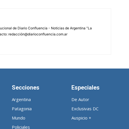
tucional de Diario Confluencia - Noticias de Argentina “La
acto: redacción@diarioconfluencia.com.ar
Secciones
Especiales
Argentina
De Autor
Patagonia
Exclusivas DC
Mundo
Auspicio +
Policiales