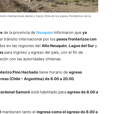
sito internacional desde y hacia Chile en los pasos fronterizos de la
te
de la provincia de
Neuquén
informaron que
ya
el tránsito internacional por los
pasos fronterizos con
dos en las regiones del
Alto Neuquén
,
Lagos del Sur
y
as
para ingreso y egreso del país, con el fin de
ación con las autoridades chilenas.
nterizo Pino Hachado
tiene horario de
egreso
greso (Chile – Argentina) de 8.00 a 20.00
.
Cardenal Samoré
está habilitado para
egreso de 8.00 a
l
mantienen tanto el
ingreso como el egreso de 8.00 a