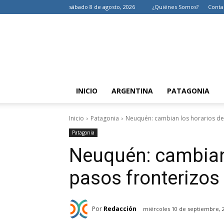
sábado 8 de agosto, 2026
¿Quiénes Somos?
Conta
INICIO
ARGENTINA
PATAGONIA
Inicio
Patagonia
Neuquén: cambian los horarios de 
Patagonia
Neuquén: cambian 
pasos fronterizos 
Por
Redacción
miércoles 10 de septiembre, 