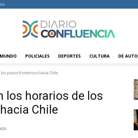
cto
MUNDO
POLICIALES
DEPORTES
CULTURA
DE AUTO
Diario
los pasos fronterizos hacia Chile
los horarios de los
Confluencia
hacia Chile
2025
–