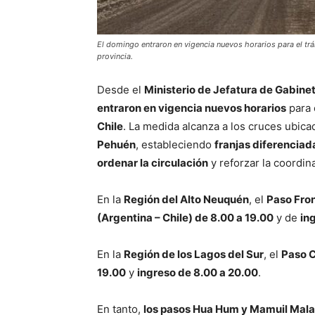
El domingo entraron en vigencia nuevos horarios para el trán
provincia.
Desde el
Ministerio de Jefatura de Gabine
entraron en vigencia nuevos horarios
para 
Chile
. La medida alcanza a los cruces ubica
Pehuén
, estableciendo
franjas diferenciad
ordenar la circulación
y reforzar la coordin
En la
Región del Alto Neuquén
, el
Paso Fro
(Argentina – Chile) de 8.00 a 19.00
y de
in
En la
Región de los Lagos del Sur
, el
Paso 
19.00
y
ingreso de 8.00 a 20.00
.
En tanto,
los pasos Hua Hum y Mamuil Mala