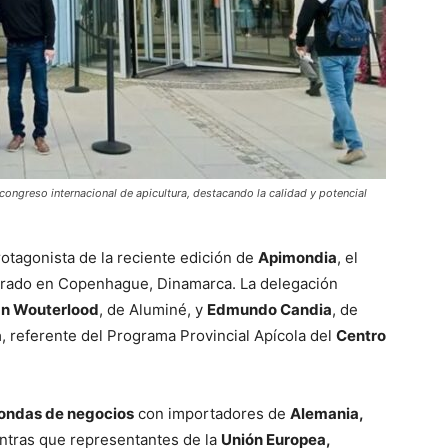
ongreso internacional de apicultura, destacando la calidad y potencial
rotagonista de la reciente edición de
Apimondia
, el
rado en Copenhague, Dinamarca. La delegación
án Wouterlood
, de Aluminé, y
Edmundo Candia
, de
a
, referente del Programa Provincial Apícola del
Centro
ondas de negocios
con importadores de
Alemania,
entras que representantes de la
Unión Europea,