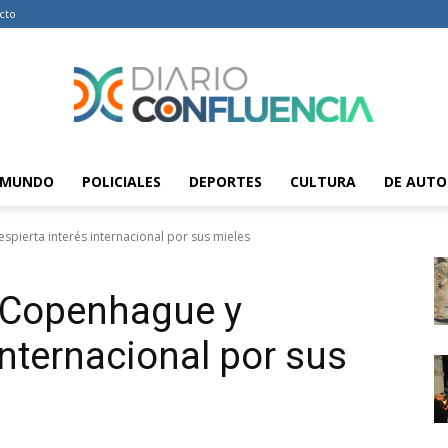
cto
MUNDO
POLICIALES
DEPORTES
CULTURA
DE AUTO
Diario
pierta interés internacional por sus mieles
n Copenhague y
Confluencia
internacional por sus
–