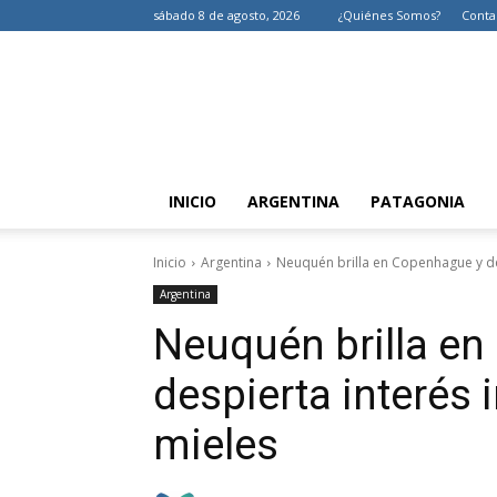
sábado 8 de agosto, 2026
¿Quiénes Somos?
Conta
INICIO
ARGENTINA
PATAGONIA
Inicio
Argentina
Neuquén brilla en Copenhague y des
Argentina
Neuquén brilla e
despierta interés 
mieles