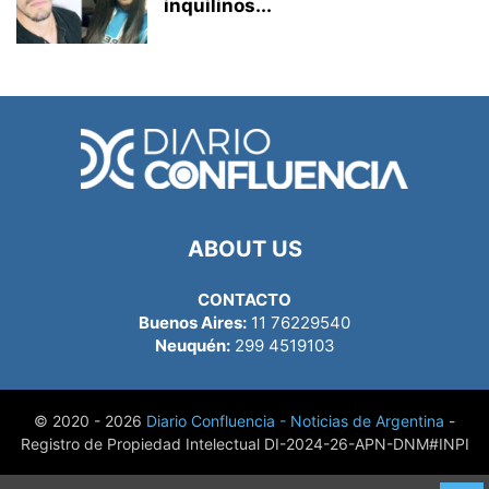
inquilinos...
ABOUT US
CONTACTO
Buenos Aires:
11 76229540
Neuquén:
299 4519103
© 2020 - 2026
Diario Confluencia - Noticias de Argentina
-
Registro de Propiedad Intelectual DI-2024-26-APN-DNM#INPI