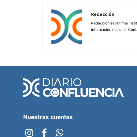
Redacción
Redacción es la firma insti
información nos une” Cont
Nuestras cuentas