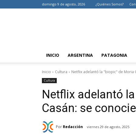
domingo 9 de agosto, 2026
¿Quiénes Somos?
Con
INICIO
ARGENTINA
PATAGONIA
Inicio
Cultura
Netflix adelantó la "biopic" de Moria 
Cultura
Netflix adelantó l
Casán: se conocie
Por
Redacción
viernes 29 de agosto, 2025