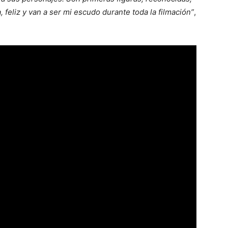
 feliz y van a ser mi escudo durante toda la filmación”
,