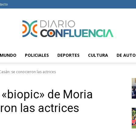
tacto
MUNDO
POLICIALES
DEPORTES
CULTURA
DE AUTO
Diario
Casán: se conocieron las actrices
a «biopic» de Moria
Confluencia
ron las actrices
–