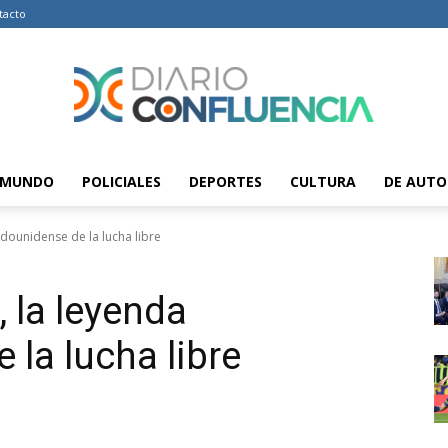
tacto
MUNDO
POLICIALES
DEPORTES
CULTURA
DE AUTO
Diario
dounidense de la lucha libre
 la leyenda
Confluencia
la lucha libre
–