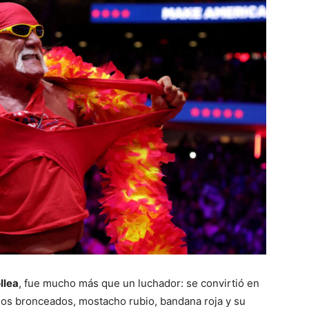
llea
, fue mucho más que un luchador: se convirtió en
os bronceados, mostacho rubio, bandana roja y su