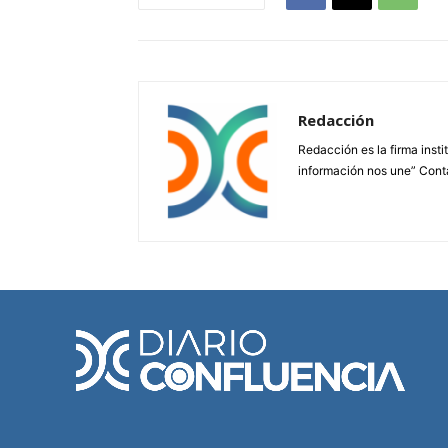
Redacción
Redacción es la firma insti
información nos une” Cont