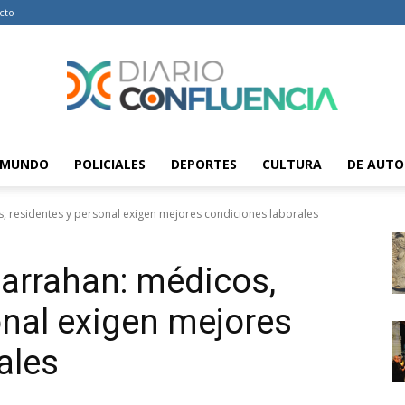
cto
MUNDO
POLICIALES
DEPORTES
CULTURA
DE AUTO
Diario
s, residentes y personal exigen mejores condiciones laborales
Garrahan: médicos,
Confluencia
onal exigen mejores
ales
–