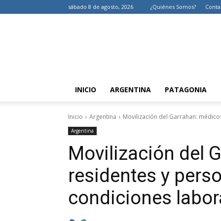
sábado 8 de agosto, 2026
¿Quiénes Somos?
Conta
INICIO
ARGENTINA
PATAGONIA
Inicio
Argentina
Movilización del Garrahan: médico
Argentina
Movilización del 
residentes y pers
condiciones labor