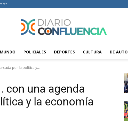
tacto
MUNDO
POLICIALES
DEPORTES
CULTURA
DE AUTO
Diario
rcada por la política y...
UU. con una agenda
Confluencia
lítica y la economía
–