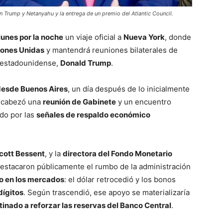
n Trump y Netanyahu y la entrega de un premio del Atlantic Council.
lunes por la noche
un viaje oficial a
Nueva York
, donde
iones Unidas
y mantendrá reuniones bilaterales de
r estadounidense,
Donald Trump
.
desde Buenos Aires
, un día después de lo inicialmente
encabezó una
reunión de Gabinete
y un encuentro
ado por las
señales de respaldo económico
cott Bessent
, y la
directora del Fondo Monetario
destacaron públicamente el rumbo de la administración
to en los mercados
: el dólar retrocedió y los bonos
dígitos
. Según trascendió, ese apoyo se materializaría
tinado a reforzar las reservas del Banco Central
.