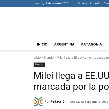
domingo 9 de agosto, 2026
¿Quiénes Somos?
Con
INICIO
ARGENTINA
PATAGONIA
Inicio
Mundo
Milei llega a EE.UU. con una agenda ma
Mundo
Milei llega a EE.
marcada por la po
Por
Redacción
lunes 22 de septiembre, 2025