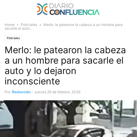
Home
Policiales
Merlo: le patearon la cabeza a un hombre para
sacarle el auto...
Policiales
Merlo: le patearon la cabeza
a un hombre para sacarle el
auto y lo dejaron
inconsciente
Por
Redacción
-
jueves 26 de febrero, 2026