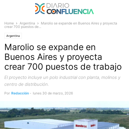
Home
Argentina
Marolio se expande en Buenos Aires y proyecta
crear 700 puestos de...
Argentina
Marolio se expande en
Buenos Aires y proyecta
crear 700 puestos de trabajo
El proyecto incluye un polo industrial con planta, molinos y
centro de distribución.
Por
Redacción
-
lunes 30 de marzo, 2026