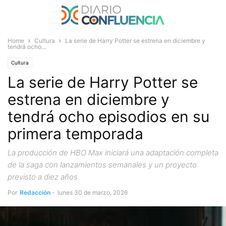
Home
Cultura
La serie de Harry Potter se estrena en diciembre y
tendrá ocho...
Cultura
La serie de Harry Potter se
estrena en diciembre y
tendrá ocho episodios en su
primera temporada
La producción de HBO Max iniciará una adaptación completa
de la saga con lanzamientos semanales y un proyecto
previsto a diez años
Por
Redacción
-
lunes 30 de marzo, 2026